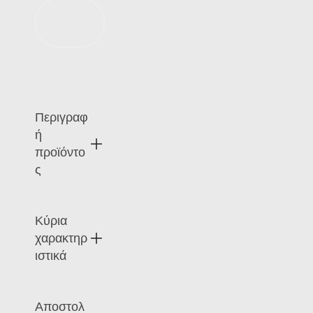
Προσθήκη
στο καλάθι
Περιγραφ
ή
προϊόντο
ς
Κύρια
Η
ξύλιν
χαρακτηρ
η
ιστικά
ψηφι
ακή
κάρτ
Λ
Αποστολ
α της
ει