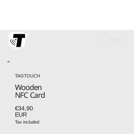
p
o
c
o
n
0
e
n
TAGTOUCH
Wooden
NFC Card
€34,90
Regular
EUR
price
Tax included