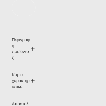
Προσθήκη
στο καλάθι
Περιγραφ
ή
προϊόντο
ς
Κύρια
Η
TagT
χαρακτηρ
ouch
ιστικά
PVC
Card
έχει
Λ
Αποστολ
σχεδι
ει