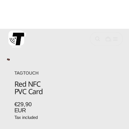
p
o
c
o
n
0
e
n
TAGTOUCH
Red NFC
PVC Card
€29,90
Regular
EUR
price
Tax included