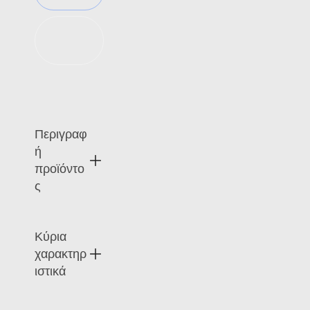
Προσθήκη
στο καλάθι
Περιγραφ
ή
προϊόντο
ς
Κύρια
Η
TagT
χαρακτηρ
ouch
ιστικά
PVC
Card