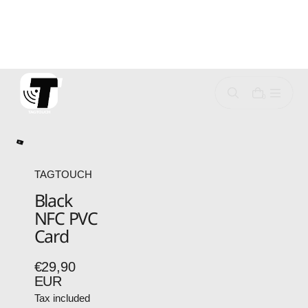
p
o
c
o
n
0
e
n
TAGTOUCH
Black
NFC PVC
Card
€29,90
Regular
EUR
price
Tax included