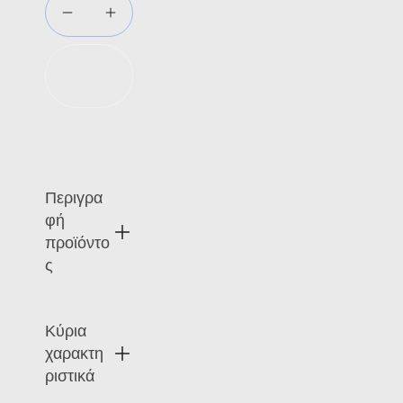
Προσθήκη
στο καλάθι
Περιγρα
φή
προϊόντο
ς
Κύρια
Η
μετα
χαρακτη
λλικ
ριστικά
ή