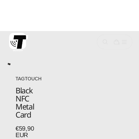
p
o
c
o
n
0
e
n
TAGTOUCH
Black
NFC
Metal
Card
€59,90
Regular
EUR
price